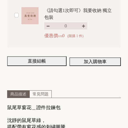
《請勾選1次即可》我要收納 獨立
包裝
優惠價
0
(限購 1 件)
NT$
直接結帳
加入購物車
商品描述
常見問題
鼠尾草窗花＿證件拉鍊包
沈靜的鼠尾草綠，
搭配帶有窗花感的刺繡圖騰。