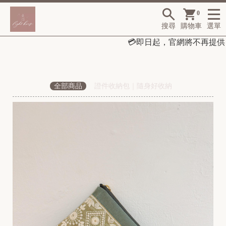
0
搜尋
購物車
選單
💳
即日起，
官網將不再提供「
全部商品
證件收納包｜隨身好收納
