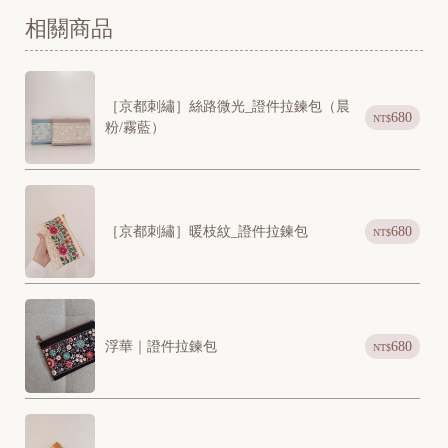
相關商品
［京都刺繡］絲路微光_證件拉鍊包（晨
680
NT$
粉/霧藍）
［京都刺繡］暖枝紋_證件拉鍊包
680
NT$
[
N
浮華｜證件拉鍊包
680
NT$
e
w
]