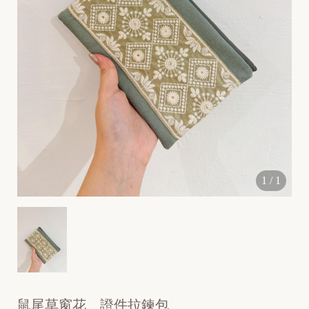
[
N
e
1
/
1
w
]
鼠尾草窗花＿證件拉鍊包