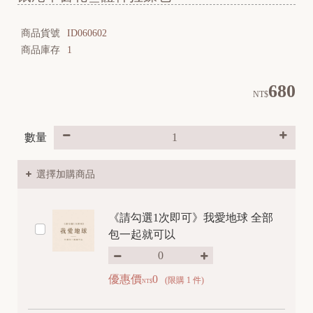
商品貨號
ID060602
商品庫存
1
680
NT$
數量
選擇加購商品
《請勾選1次即可》我愛地球 全部
包一起就可以
優惠價
0
(限購 1 件)
NT$