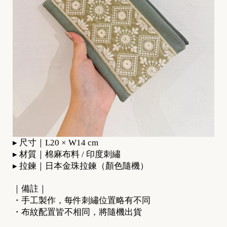
▸ 尺寸｜L20 × W14 cm
[
▸ 材質｜棉麻布料 / 印度刺繡
N
▸ 拉鍊｜日本金珠拉鍊（顏色隨機）
e
｜備註｜
w
・手工製作，每件刺繡位置略有不同
]
・布紋配置皆不相同，將隨機出貨