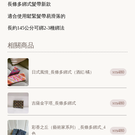
長條多綁式髮帶
新款
適合使用鬆緊髮帶易滑落的
長約
145
公分
可綁
2-3
種綁法
相關商品
日式風情_長條多綁式（酒紅/橘）
480
NT$
吉薩金字塔_長條多綁式
480
NT$
彩香之丘（藝術家系列）_長條多綁式_4
480
NT$
色