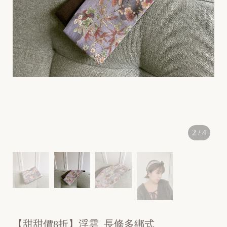
[
N
e
2
/
4
w
]
【甜甜價8折】浮雲_長條多綁式