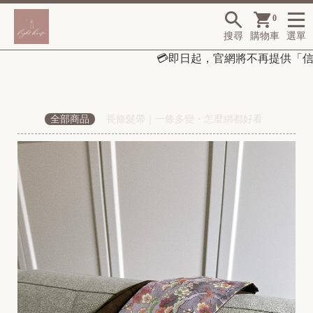
0
搜尋
購物車
選單
💳
即日起，
官網將不再提供「信
全部商品
長條髮帶｜一條多變・怎麼綁都好看
