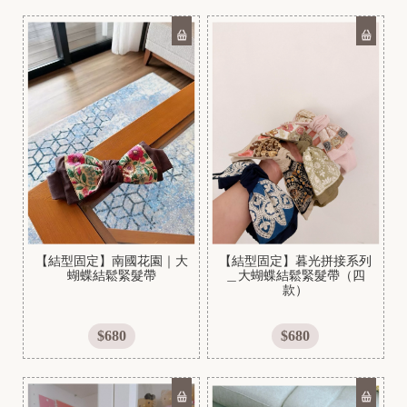
【結型固定】南國花園｜大
【結型固定】暮光拼接系列
蝴蝶結鬆緊髮帶
＿大蝴蝶結鬆緊髮帶（四
款）
$680
$680