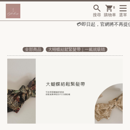
0
搜尋
購物車
選單
💳
即日起，
官網將不再提供「
全部商品
大蝴蝶結鬆緊髮帶｜一戴就吸睛
