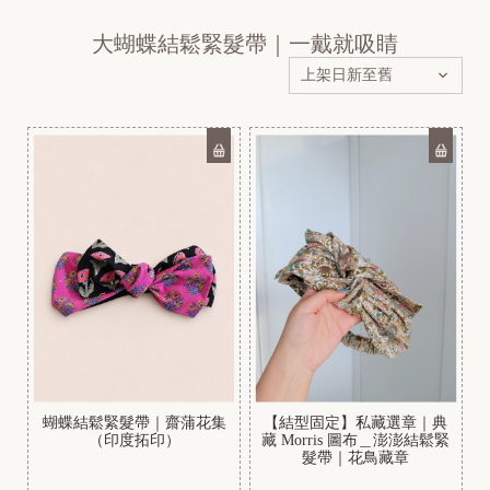
大蝴蝶結鬆緊髮帶｜一戴就吸睛
[
N
e
w
]
蝴蝶結鬆緊髮帶｜齋蒲花集
【結型固定】私藏選章｜典
（印度拓印）
藏 Morris 圖布＿澎澎結鬆緊
髮帶｜花鳥藏章