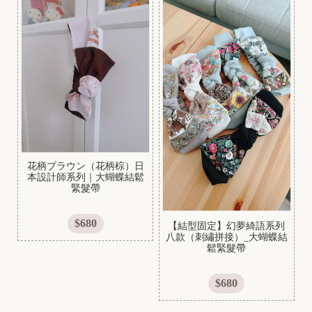
花柄ブラウン（花柄棕）日
本設計師系列｜大蝴蝶結鬆
緊髮帶
$680
【結型固定】幻夢綺語系列
八款（刺繡拼接）_大蝴蝶結
鬆緊髮帶
$680