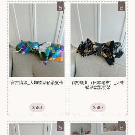
宮古情緣_大蝴蝶結鬆緊髮帶
鶴野明川（日本老布）_大蝴
蝶結鬆緊髮帶
[
N
e
$580
$580
w
]