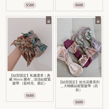
$580
$680
【結型固定】私藏選章｜典
藏 Morris 圖布＿澎澎結鬆緊
【結型固定】拾光花冊系列
髮帶 （藍時光、栗紅）
＿大蝴蝶結鬆緊髮帶（四
款）
$680
$680