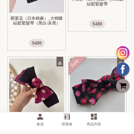
]
結鬆緊髮帶
罌栗花（日本棉麻）_大蝴蝶
結鬆緊髮帶（黑白/灰黑）
$480
$480
Sale
[
波卡爾舞曲_大蝴蝶結鬆緊髮
小桃紅_大蝴蝶結鬆緊髮帶
N
帶
會員
部落格
商品列表
e