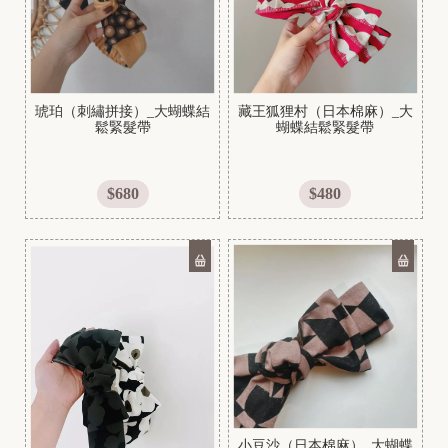
琥珀（刺繡拼接）_大蝴蝶結
藏王狐狸村（日本棉麻）_大
鬆緊髮帶
蝴蝶結鬆緊髮帶
$680
$480
[
N
e
w
小豆沙（日本棉麻）_大蝴蝶