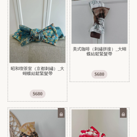
美式咖啡（刺繡拼接）_大蝴
蝶結鬆緊髮帶
昭和喫茶室（京都刺繡）_大
蝴蝶結鬆緊髮帶
$680
$680
[
N
e
w
]