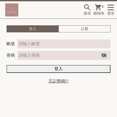
0
搜尋
購物車
選單
登入
註冊
帳號
密碼
登入

忘記密碼!?