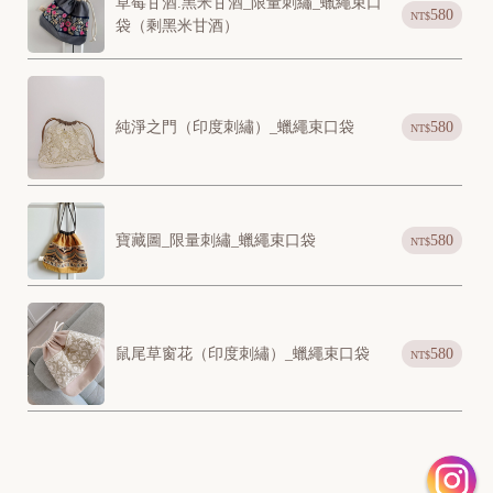
草莓甘酒.黑米甘酒_限量刺繡_蠟繩束口
580
NT$
袋（剩黑米甘酒）
純淨之門（印度刺繡）_蠟繩束口袋
580
NT$
寶藏圖_限量刺繡_蠟繩束口袋
580
NT$
[
N
鼠尾草窗花（印度刺繡）_蠟繩束口袋
580
NT$
e
w
]