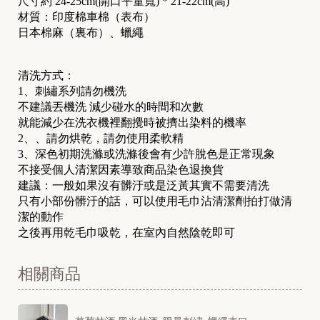
尺寸約
24-25cm(
開口平量寬
) * 21-22cm(
高
)
材質：印度棉車棉（表布）
日本棉麻（裏布）、蠟繩
清洗方式：
1、刺繡系列請勿機洗
不建議丟機洗
減少碰水的時間和次數
就能減少在洗衣機裡翻攪時被擠出染料的機率
2、
、請勿烘乾，請勿使用柔軟精
3
、深色初期洗滌或洗滌後會有少許脫色是正常現象
不接受個人清潔因素導致商品染色退換貨
建議：一般如果沒有髒汙或是泛黃其實不需要清洗
只有小部份髒汙的話，可以使用毛巾沾清潔劑拍打做清
潔的動作
之後再用乾毛巾吸乾，在室內自然陰乾即可
相關商品