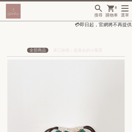
0
搜尋
購物車
選單
💳
即日起，
官網將不再提供
全部商品
束口旅袋｜提著走的小風景
