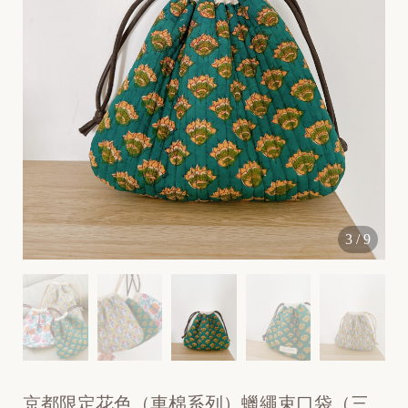
[
N
e
3
/
9
w
]
京都限定花色（車棉系列）蠟繩束口袋（三