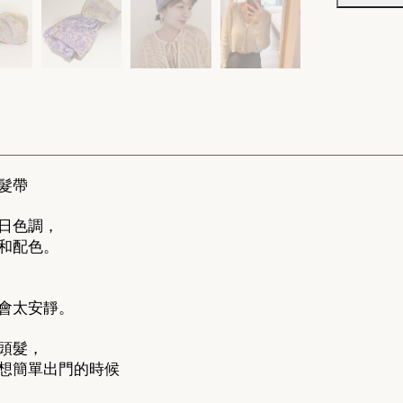
髮帶
日色調，
和配色。
會太安靜。
頭髮，
想簡單出門的時候