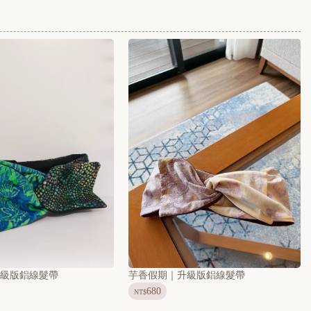
升級版鋁線髮帶
芋香假期｜升級版鋁線髮帶
680
NT$