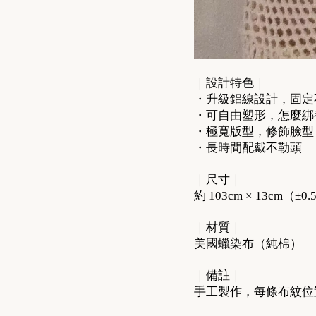
｜設計特色｜
・升級鋁線設計，固定
・可自由塑形，怎麼綁
・極寬版型，修飾臉型
・長時間配戴不勒頭
｜尺寸｜
約 103cm × 13cm（±0
｜材質｜
美國蠟染布（純棉）
｜備註｜
手工製作，每條布紋位