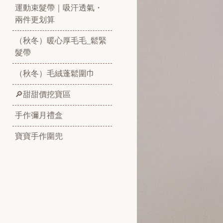
運動束髮帶｜吸汗透氣・
兩件更划算
（秋冬）暖心厚毛毛_鬆緊
髮帶
（秋冬）毛絨蓬鬆圍巾
🔎甜甜價挖寶區
手作彌月禮盒
寶寶手作圍兜