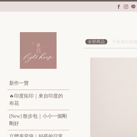
全部商品
升級版鋁線
新作一覽
🔥印度拓印｜來自印度的
布花
[New] 散步包｜小小一個剛
剛好
立體肩背袋｜好搭的日常