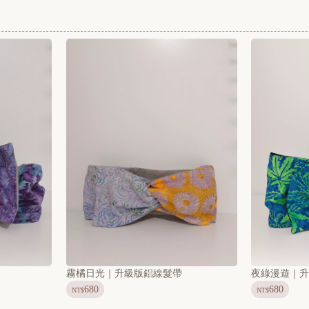
霧橘日光｜升級版鋁線髮帶
夜綠漫遊｜
680
680
NT$
NT$