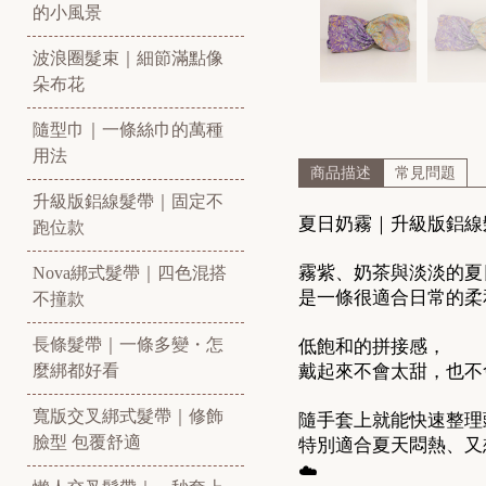
的小風景
波浪圈髮束｜細節滿點像
朵布花
隨型巾｜一條絲巾的萬種
用法
商品描述
常見問題
升級版鋁線髮帶｜固定不
夏日奶霧｜升級版鋁線
跑位款
霧紫、奶茶與淡淡的夏
Nova綁式髮帶｜四色混搭
是一條很適合日常的柔
不撞款
長條髮帶｜一條多變・怎
低飽和的拼接感，
戴起來不會太甜，也不
麼綁都好看
寬版交叉綁式髮帶｜修飾
隨手套上就能快速整理
臉型 包覆舒適
特別適合夏天悶熱、又
☁️