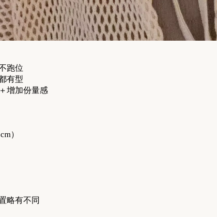
不跑位
都有型
＋增加份量感
.5cm）
置略有不同