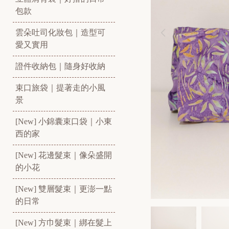
包款
雲朵吐司化妝包｜造型可
愛又實用
證件收納包｜隨身好收納
束口旅袋｜提著走的小風
景
[New] 小錦囊束口袋｜小東
西的家
[New] 花邊髮束｜像朵盛開
的小花
[New] 雙層髮束｜更澎一點
的日常
[New] 方巾髮束｜綁在髮上