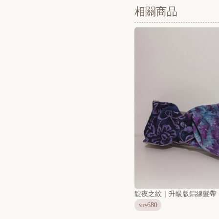
相關商品
靛夜之紋｜升級版鋁線髮帶
680
NT$