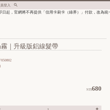
會員登入
供「信用卡刷卡（綠界）」付款，
改為統一使用Line Pay
🛒註冊
奶霧｜升級版鋁線髮帶
F050802
1
680
NT$