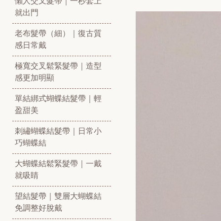
懶人交叉髮帶｜一秒套上
就出門
老布髮帶（細）｜復古質
感日常戴
極寬交叉鬆緊髮帶｜造型
感更加明顯
單結綁式蝴蝶結髮帶｜輕
盈甜美
刺繡蝴蝶結髮帶｜日常小
巧蝴蝶結
大蝴蝶結鬆緊髮帶｜一戴
就吸睛
望結髮帶｜雙層大蝴蝶結
免調整好脫戴