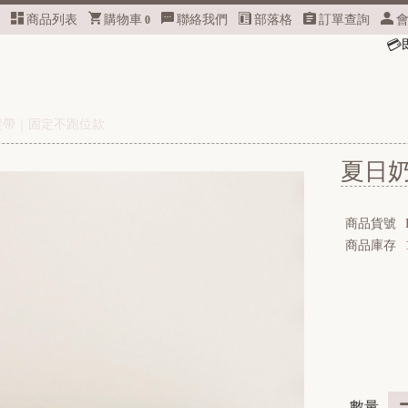
商品列表
購物車
聯絡我們
部落格
訂單查詢
0
💳
即日起，
官網將不再提
髮帶｜固定不跑位款
夏日
商品貨號
商品庫存
數量