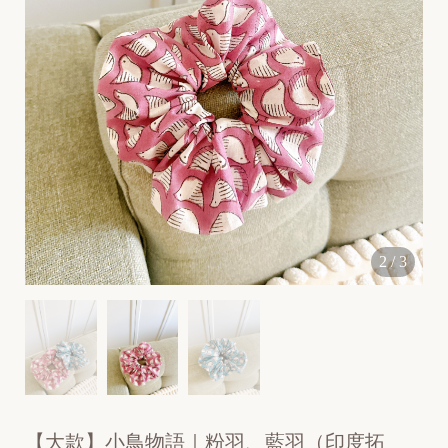
[
N
e
2
/
3
w
]
【大款】小鳥物語｜粉羽、藍羽（印度拓