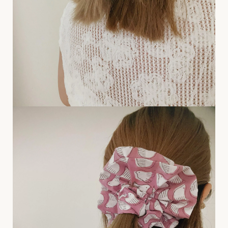
[
N
e
w
]