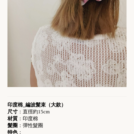
[
N
印度棉_編波髮束（大款）
尺寸
：直徑約15cm
e
材質
：印度棉
w
髮圈
：彈性髮圈
]
特色
：