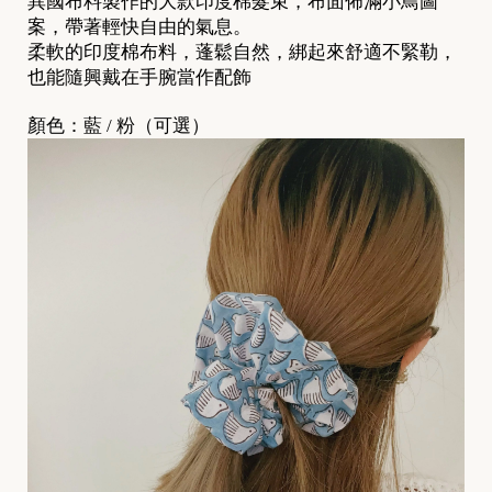
異國布料製作的大款印度棉髮束，布面佈滿小鳥圖
案，帶著輕快自由的氣息。
柔軟的印度棉布料，蓬鬆自然，綁起來舒適不緊勒，
也能隨興戴在手腕當作配飾
顏色：藍 / 粉（可選）