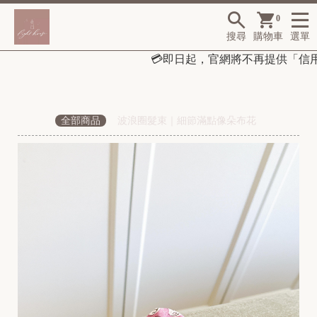
0
搜尋
購物車
選單
💳
即日起，
官網將不再提供「信用卡
全部商品
波浪圈髮束｜細節滿點像朵布花
