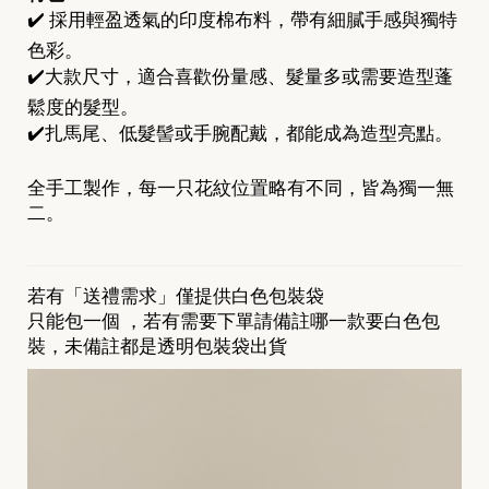
✔️ 採用輕盈透氣的印度棉布料，帶有細膩手感與獨特
色彩。
✔️大款尺寸，適合喜歡份量感、髮量多或需要造型蓬
鬆度的髮型。
✔️扎馬尾、低髮髻或手腕配戴，都能成為造型亮點。
全手工製作，每一只花紋位置略有不同，皆為獨一無
二。
若有「送禮需求」僅提供白色包裝袋
只能包一個 ，若有需要下單請備註哪一款要白色包
裝，未備註都是透明包裝袋出貨
[
N
e
w