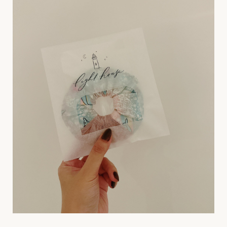
]
[
N
e