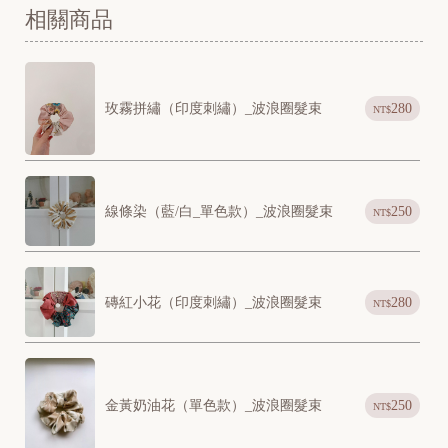
w
相關商品
]
玫霧拼繡（印度刺繡）_波浪圈髮束
280
NT$
線條染（藍/白_單色款）_波浪圈髮束
250
NT$
磚紅小花（印度刺繡）_波浪圈髮束
280
NT$
金黃奶油花（單色款）_波浪圈髮束
250
NT$