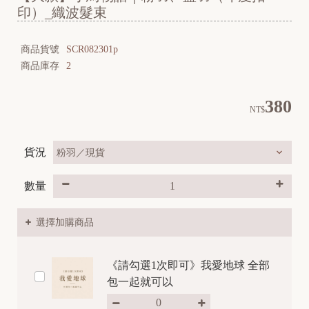
印）_織波髮束
商品貨號
SCR082301p
商品庫存
2
380
NT$
貨況
數量
選擇加購商品
《請勾選1次即可》我愛地球 全部
包一起就可以