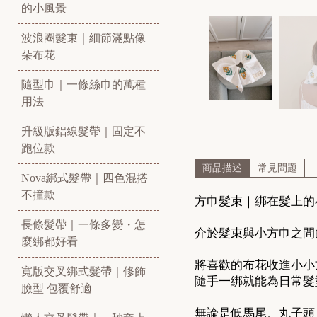
的小風景
波浪圈髮束｜細節滿點像
朵布花
隨型巾｜一條絲巾的萬種
用法
升級版鋁線髮帶｜固定不
跑位款
商品描述
常見問題
Nova綁式髮帶｜四色混搭
不撞款
方巾髮束｜綁在髮上的
長條髮帶｜一條多變・怎
介於髮束與小方巾之間
麼綁都好看
將喜歡的布花收進小小
寬版交叉綁式髮帶｜修飾
隨手一綁就能為日常髮
臉型 包覆舒適
無論是低馬尾、丸子頭