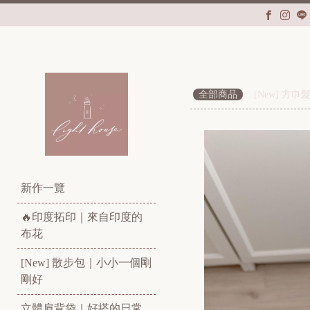
全部商品
[New] 
新作一覽
🔥印度拓印｜來自印度的
布花
[New] 散步包｜小小一個剛
剛好
立體肩背袋｜好搭的日常