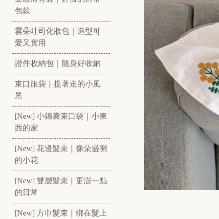
包款
雲朵吐司化妝包｜造型可
愛又實用
證件收納包｜隨身好收納
束口旅袋｜提著走的小風
景
[New] 小錦囊束口袋｜小東
西的家
[New] 花邊髮束｜像朵盛開
的小花
[New] 雙層髮束｜更澎一點
的日常
[New] 方巾髮束｜綁在髮上