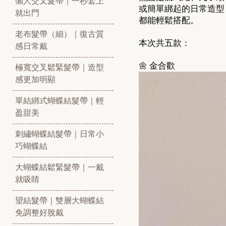
懶人交叉髮帶｜一秒套上
或簡單綁起的日常造型
就出門
都能輕鬆搭配。
老布髮帶（細）｜復古質
本次共五款：
感日常戴
🌼
金合歡
極寬交叉鬆緊髮帶｜造型
感更加明顯
單結綁式蝴蝶結髮帶｜輕
盈甜美
刺繡蝴蝶結髮帶｜日常小
巧蝴蝶結
大蝴蝶結鬆緊髮帶｜一戴
就吸睛
望結髮帶｜雙層大蝴蝶結
免調整好脫戴