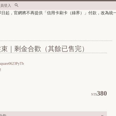
會員登入
刷卡（綠界）」付款，
改為統一使用Line Pay
🛒註冊官網會員即享
髮束｜剩金合歡（其餘已售完）
square0623PyTb
2
380
NT$