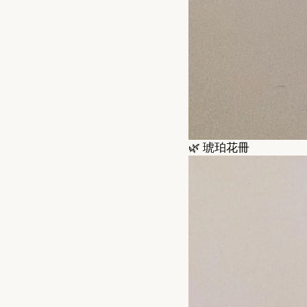
🌿
琥珀花冊