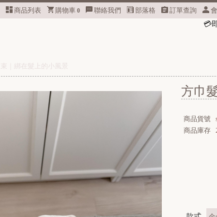
商品列表
購物車
聯絡我們
部落格
訂單查詢
0
💳
即日起，
官網將不再提供「信用卡
方巾髮束｜綁在髮上的小風景
方巾
商品貨號
商品庫存
款式