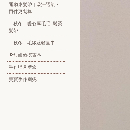
運動束髮帶｜吸汗透氣・
兩件更划算
（秋冬）暖心厚毛毛_鬆緊
髮帶
（秋冬）毛絨蓬鬆圍巾
🔎甜甜價挖寶區
手作彌月禮盒
寶寶手作圍兜